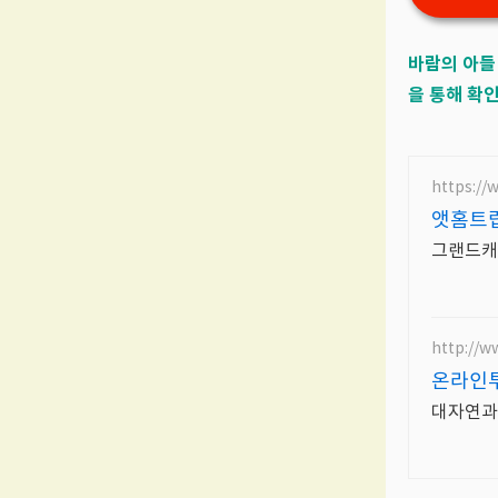
바람의 아들
을 통해 확
https:/
앳홈트립
그랜드캐
http://w
온라인투
대자연과